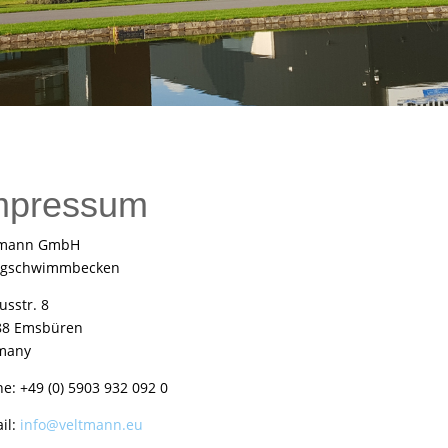
mpressum
tmann GmbH
tigschwimmbecken
iusstr. 8
88 Emsbüren
many
e: +49 (0) 5903 932 092 0
il:
info@veltmann.eu